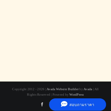
Copyright 2012 - 2026 |
Avada Website Builder
by
Avada
| All
Rights Reserved | Powered by
WordPress
Facebook
X
Instagram
Pinterest
สอบถามราคา