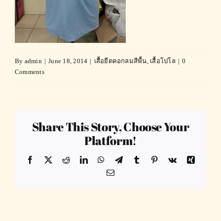
By
admin
|
June 18, 2014
|
เสื้อยืดคอกลมสีพื้น
,
เสื้อโปโล
|
0
Comments
Share This Story, Choose Your
Platform!
Facebook
X
Reddit
LinkedIn
WhatsApp
Telegram
Tumblr
Pinterest
Vk
Xing
Email