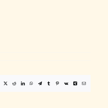
Facebook
X
Reddit
LinkedIn
WhatsApp
Telegram
Tumblr
Pinterest
Vk
Xing
Email