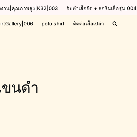
โรงงาน|คุณภาพสูง|K32|003
รับทำเสื้อยืด + สกรีนเสื้อรุ่น|004
irtGallery|006
polo shirt
ติดต่อเสื้อเปล่า
วแขนดำ