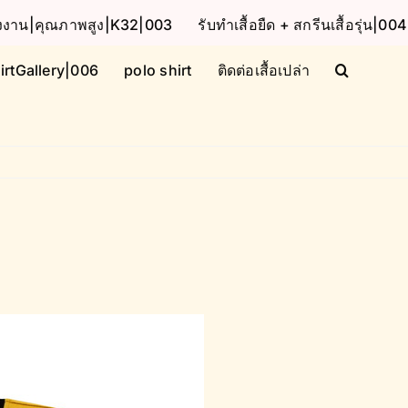
โรงงาน|คุณภาพสูง|K32|003
รับทำเสื้อยืด + สกรีนเสื้อรุ่น|004
irtGallery|006
polo shirt
ติดต่อเสื้อเปล่า