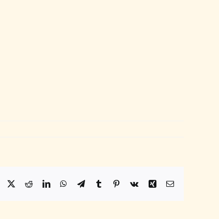
Facebook
X
Reddit
LinkedIn
WhatsApp
Telegram
Tumblr
Pinterest
Vk
Xing
Email