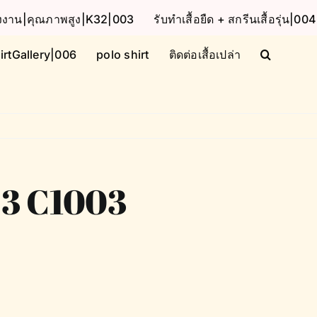
โรงงาน|คุณภาพสูง|K32|003
รับทำเสื้อยืด + สกรีนเสื้อรุ่น|004
irtGallery|006
polo shirt
ติดต่อเสื้อเปล่า
ทา3 C1003