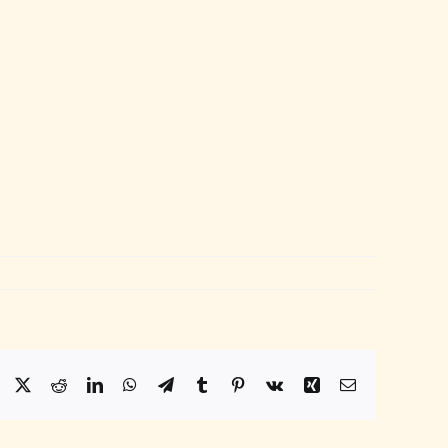
Facebook
X
Reddit
LinkedIn
WhatsApp
Telegram
Tumblr
Pinterest
Vk
Xing
Email