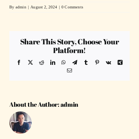
By
admin
|
August 2, 2024
|
0 Comments
Share This Story, Choose Your
Platform!
Facebook
X
Reddit
LinkedIn
WhatsApp
Telegram
Tumblr
Pinterest
Vk
Xing
Email
About the Author:
admin