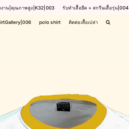
โรงงาน|คุณภาพสูง|K32|003
รับทำเสื้อยืด + สกรีนเสื้อรุ่น|004
irtGallery|006
polo shirt
ติดต่อเสื้อเปล่า