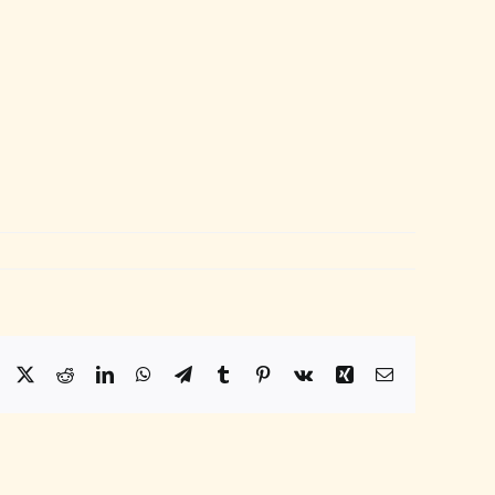
Facebook
X
Reddit
LinkedIn
WhatsApp
Telegram
Tumblr
Pinterest
Vk
Xing
Email