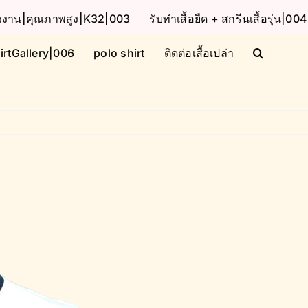
โรงงาน|คุณภาพสูง|K32|003
รับทำเสื้อยืด + สกรีนเสื้อรุ่น|004
irtGallery|006
polo shirt
ติดต่อเสื้อเปล่า