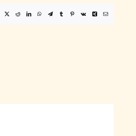
Facebook
X
Reddit
LinkedIn
WhatsApp
Telegram
Tumblr
Pinterest
Vk
Xing
Email