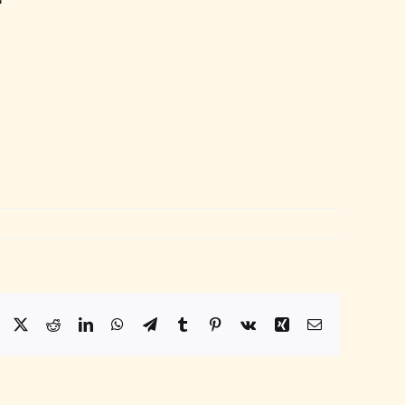
Facebook
X
Reddit
LinkedIn
WhatsApp
Telegram
Tumblr
Pinterest
Vk
Xing
Email