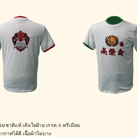
รมชาติแท้ เส้นใยฝ้าย เกรด A พรีเมียม
อากาศได้ดี เนื้อผ้าไม่บาง