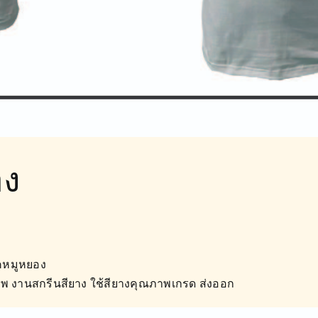
อง
คหมูหยอง
ุณภาพ งานสกรีนสียาง ใช้สียางคุณภาพเกรด ส่งออก