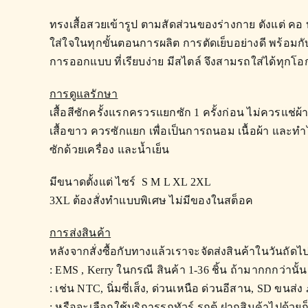
ทรงเสื้อสวยเข้ารูป ตามสัดส่วนของร่างกาย ตังแต่ คอ บ
ใส่ใจในทุกขั้นตอนการผลิต การตัดเย็บอย่างดี พร้อมก
การออกแบบ ที่เรียบง่าย มีสไตล์ จึงสามรถใส่ได้ทุกโอกาส
การดูแลรักษา
เสื้อสีซักครั้งแรกครวรแยกซัก 1 ครั้งก่อน ไม่ควรแช่ผ้า
เสื้อขาว ควรซักแยก เพื่อเป็นการถนอม เนื้อผ้า และท
ซักด้วยเครื่อง และน้ำเย็น
มีขนาดตั้งแต่ ไซร์ S M L XL 2XL
3XL ต้องสั่งทำแบบพิเศษ ไม่มีของในสต็อค
การส่งสินค้า
หลังจากสั่งซื้อกับทางแล้วเราจะจัดส่งสินค้าในวันถัดไ
: EMS , Kerry ในกรณี สินค้า 1-36 ชิ้น ถ้ามากกกว่าน
: เช่น NTC, นิ่มซี่เส็ง, ด่วนเหนือ ด่วนอีสาน, SD ขนส่ง
: หรือจะเลือกใช้บริการรถทัวร์ รถตู้ ฝากสินค้าไปด้