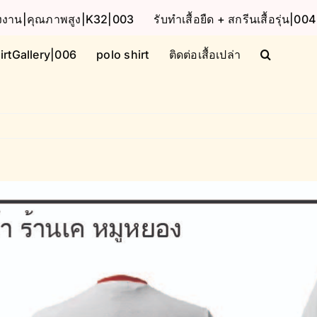
โรงงาน|คุณภาพสูง|K32|003
รับทำเสื้อยืด + สกรีนเสื้อรุ่น|004
irtGallery|006
polo shirt
ติดต่อเสื้อเปล่า