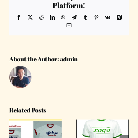
Platform!
Facebook
X
Reddit
LinkedIn
WhatsApp
Telegram
Tumblr
Pinterest
Vk
Xing
Email
About the Author:
admin
Related Posts
รับทำเสื้อยืด
รับทำเสื้อ