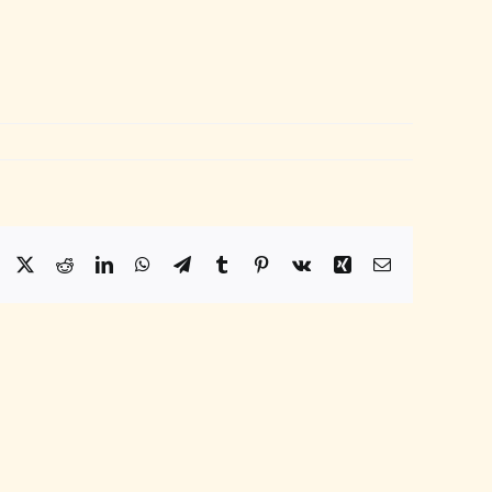
Facebook
X
Reddit
LinkedIn
WhatsApp
Telegram
Tumblr
Pinterest
Vk
Xing
Email