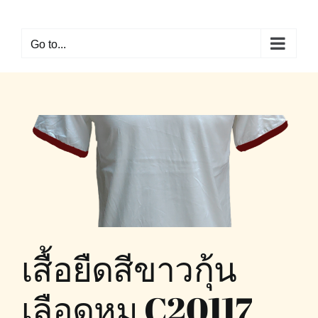
Skip
to
Go to...
content
เสื้อยืดสีขาวกุ้น
เลือดหมู C20117