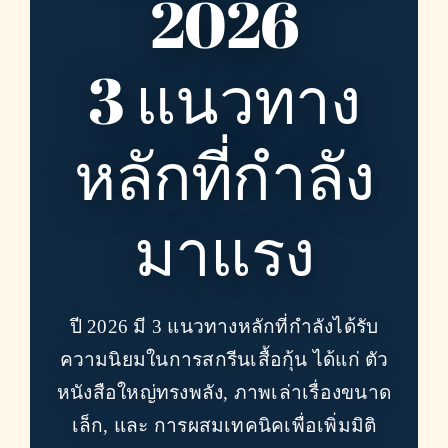
2026
3 แนวทาง
หลักที่กำลัง
มาแรง
ปี 2026 มี 3 แนวทางหลักที่กำลังได้รับ
ความนิยมในการสกรีนเสื้อกุ้น ได้แก่ ตัว
หนังสือใหญ่ทรงพลัง, ภาพเล่าเรื่องขนาด
เล็ก, และ การผสมเทคนิคเพื่อเพิ่มมิติ