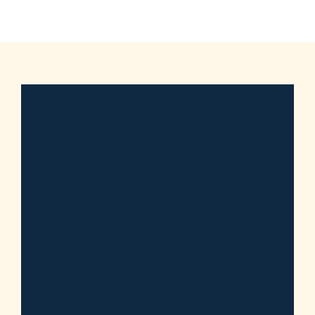
Skip
to
content