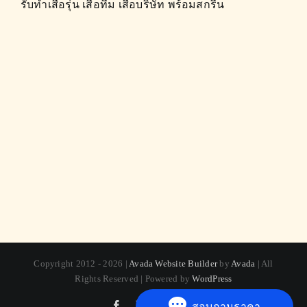
รับทำเสื้อรุ่น เสื้อทีม เสื้อบริษัท พร้อมสกรีน
Copyright 2012 - 2026 |
Avada Website Builder
by
Avada
| All
Rights Reserved | Powered by
WordPress
Facebook
X
Instagram
Pinterest
สอบถามราคา