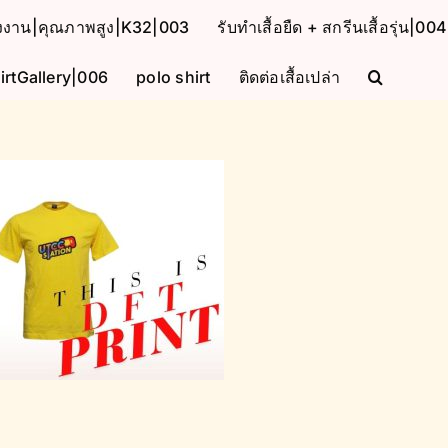
โรงงาน|คุณภาพสูง|K32|003
รับทำเสื้อยืด + สกรีนเสื้อรุ่น|004
irtGallery|006
polo shirt
ติดต่อเสื้อเปล่า