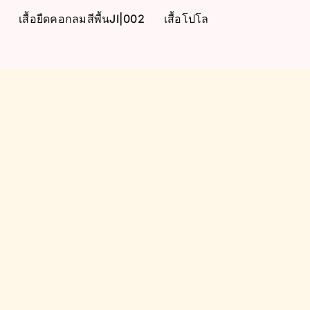
เสื้อยืดคอกลมสีพื้นJI|002
เสื้อโปโล