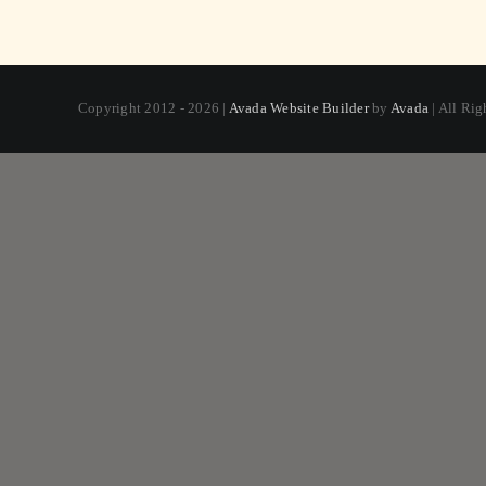
Copyright 2012 - 2026 |
Avada Website Builder
by
Avada
| All Ri